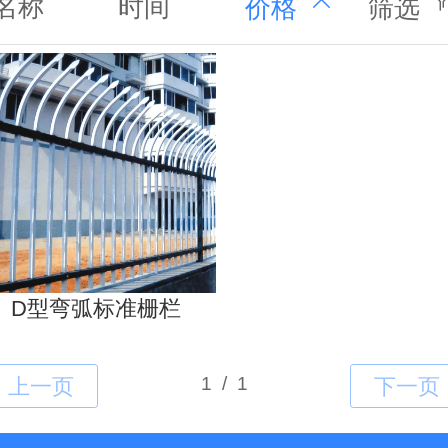
名称
时间
价格
筛选
D型弯弧标准栅栏