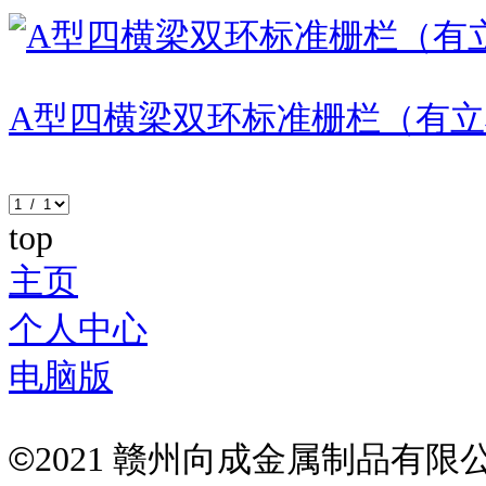
A型四横梁双环标准栅栏（有
top
主页
个人中心
电脑版
©
2021 赣州向成金属制品有限